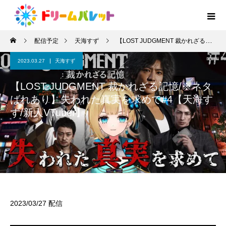
配信予定
天海すず
【LOST JUDGMENT 裁かれざる記憶/※ネタばれあり】失われた真実を求めて#4【天海すず/新人VTuber】
2023.03.27
天海すず
【LOST JUDGMENT 裁かれざる記憶/※ネタ
ばれあり】失われた真実を求めて#4【天海す
ず/新人VTuber】
2023/03/27 配信