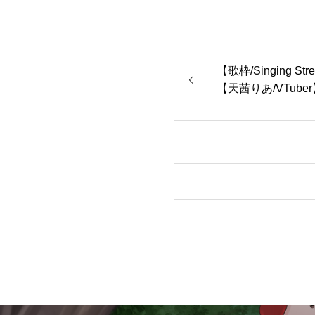
【歌枠/Singing 
【天茜りあ/VTube