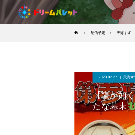
配信予定
天海すず
2023.02.27
天海す
【龍が如く
たな幕末