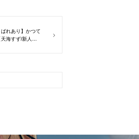
タばれあり】かつて
【天海すず/新人