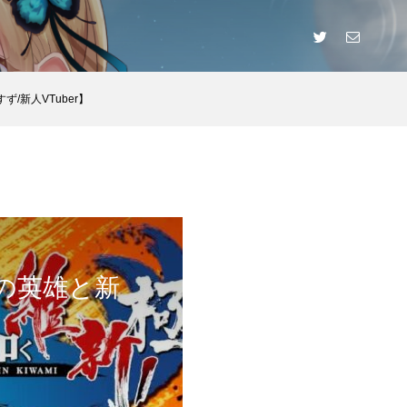
ず/新人VTuber】
の英雄と新