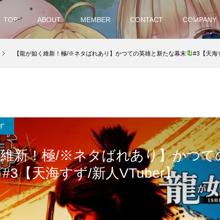
TOP
ABOUT
MEMBER
CONTACT
COMPANY
【龍が如く維新！極/※ネタばれあり】かつての英雄と新たな幕末
#3【天海す
ず
維新！極/※ネタばれあり】かつて
#3【天海すず/新人VTuber】