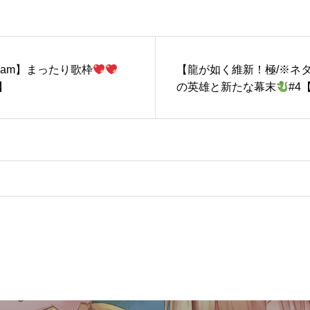
Stream】まったり歌枠
【龍が如く維新！極/※ネ
r】
の英雄と新たな幕末
#4
VTuber】