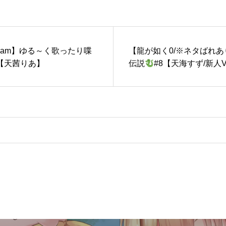
Stream】ゆる～く歌ったり喋
【龍が如く0/※ネタばれ
【天茜りあ】
伝説
#8【天海すず/新人VT