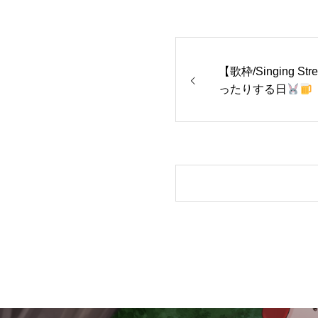
【歌枠/Singing 
ったりする日