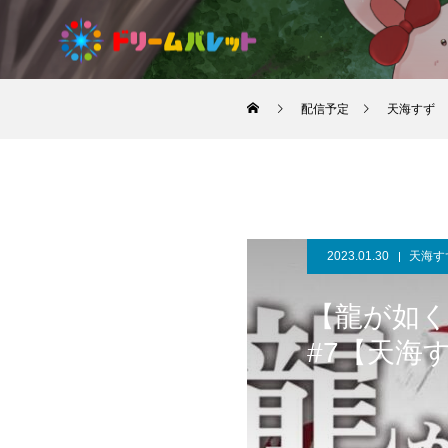
配信予定
天海すず
2023.01.30
天海す
【龍が如く
#7【天海す