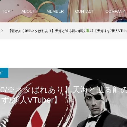
TOP
ABOUT
MEMBER
CONTACT
COMPANY
【龍が如く0/※ネタばれあり】天海と辿る龍の伝説
#7【天海すず/新人VTub
ず
0/※ネタばれあり】天海と辿る龍
ず/新人VTuber】