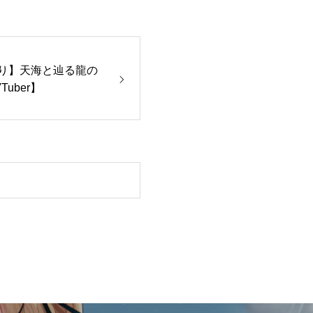
あり】天海と辿る龍の
uber】