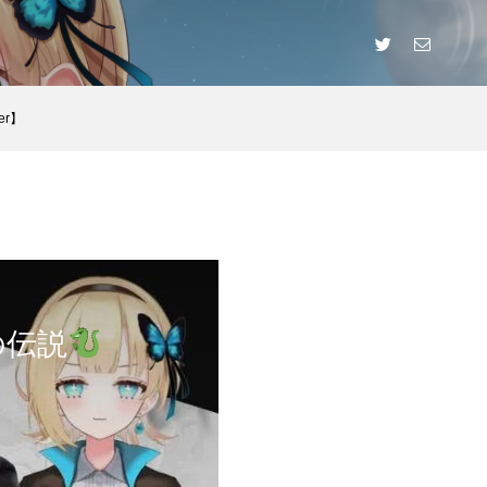
er】
の伝説