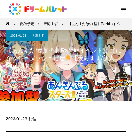
配信予定
天海すず
【あんすた/参加型】Ra*bitsイベント
2023.01.23
天海すず
【あんすた/参加型】Ra*bitsイベント
光に
ダッシュダッシュだぜ
【天海すず/新人
VTuber】
2023/01/23 配信