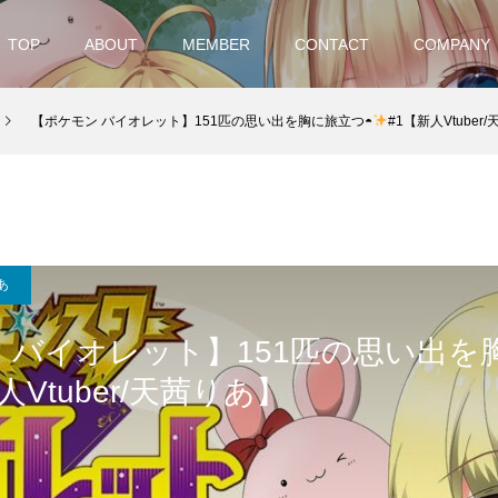
TOP
ABOUT
MEMBER
CONTACT
COMPANY
【ポケモン バイオレット】151匹の思い出を胸に旅立つ◓
#1【新人Vtuber
あ
 バイオレット】151匹の思い出を
人Vtuber/天茜りあ】