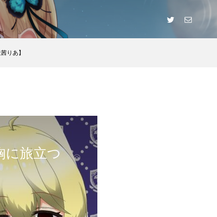
/天茜りあ】
胸に旅立つ