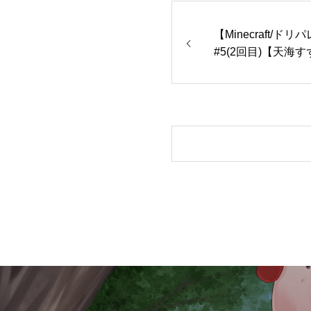
【Minecraft/
#5(2回目)【天海すず