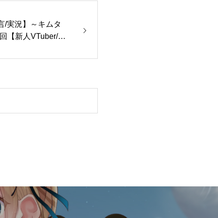
遺言/実況】～キムタ
新人VTuber/天