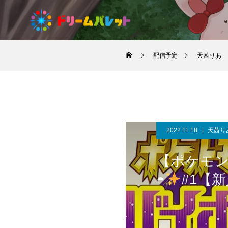
配信予定
天茜りあ
2022.11.18
天茜り
【ポケモン
◓
#1【新