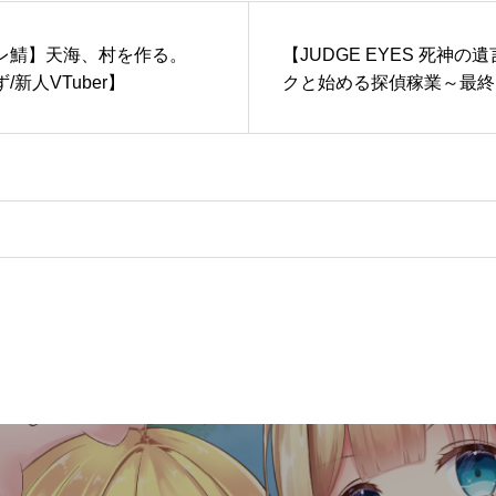
ドリパレ鯖】天海、村を作る。
【JUDGE EYES 死神の
/新人VTuber】
クと始める探偵稼業～最終回【
海すず】※ネタばれあり※