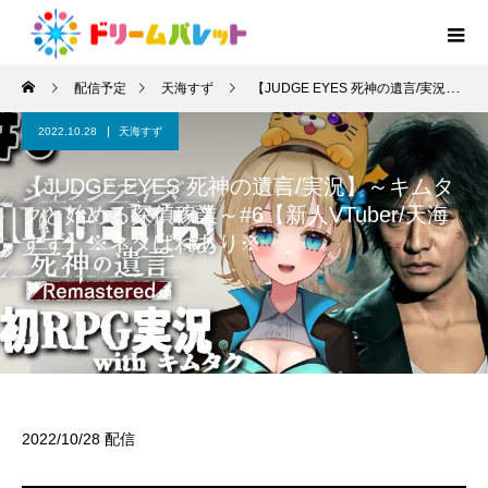
配信予定
天海すず
【JUDGE EYES 死神の遺言/実況】～キムタクと始める探偵稼業～#6【新人VTuber/天海すず】※ネタばれあり※
2022.10.28
天海すず
【JUDGE EYES 死神の遺言/実況】～キムタ
クと始める探偵稼業～#6【新人VTuber/天海
すず】※ネタばれあり※
2022/10/28 配信